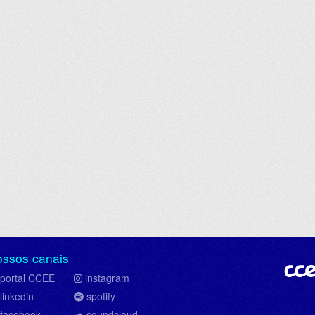
ossos canais
portal CCEE
instagram
linkedin
spotify
facebook
soundcloud