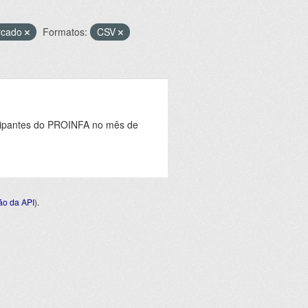
rcado
Formatos:
CSV
icipantes do PROINFA no mês de
o da API
).