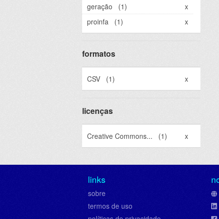
geração
(1)
x
proinfa
(1)
x
formatos
CSV
(1)
x
licenças
Creative Commons...
(1)
x
links
n
sobre
termos de uso
políticas de privacidade