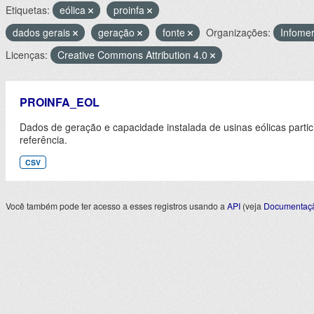
Etiquetas:
eólica
proinfa
dados gerais
geração
fonte
Organizações:
Infome
Licenças:
Creative Commons Attribution 4.0
PROINFA_EOL
Dados de geração e capacidade instalada de usinas eólicas part
referência.
CSV
Você também pode ter acesso a esses registros usando a
API
(veja
Documentaçã