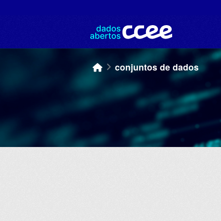
Skip to main content
conjuntos de dados