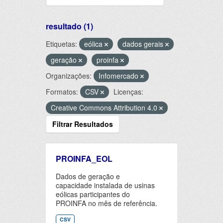
resultado (1)
Etiquetas:
eólica
dados gerais
geração
proinfa
Organizações:
Infomercado
Formatos:
CSV
Licenças:
Creative Commons Attribution 4.0
Filtrar Resultados
PROINFA_EOL
Dados de geração e
capacidade instalada de usinas
eólicas participantes do
PROINFA no mês de referência.
CSV