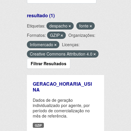
resultado (1)
Etiquetas:
despacho
fonte
Formatos:
GZIP
Organizações:
Infomercado
Licenças:
Creative Commons Attribution 4.0
Filtrar Resultados
GERACAO_HORARIA_USI
NA
Dados de de geração
individualizado por agente, por
período de comercialização no
mês de referência.
GZIP