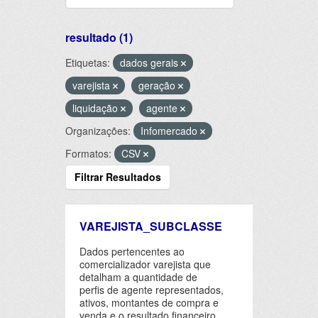
resultado (1)
Etiquetas:
dados gerais
varejista
geração
liquidação
agente
Organizações:
Infomercado
Formatos:
CSV
Filtrar Resultados
VAREJISTA_SUBCLASSE
Dados pertencentes ao
comercializador varejista que
detalham a quantidade de
perfis de agente representados,
ativos, montantes de compra e
venda e o resultado financeiro