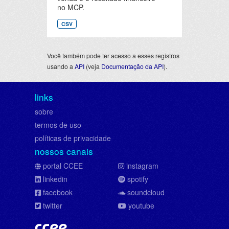
no MCP.
CSV
Você também pode ter acesso a esses registros
usando a
API
(veja
Documentação da API
).
links
sobre
termos de uso
políticas de privacidade
nossos canais
portal CCEE
instagram
linkedin
spotify
facebook
soundcloud
twitter
youtube