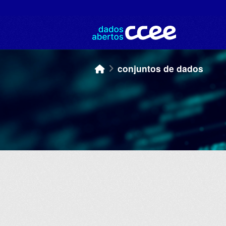
Skip to main content
conjuntos de dados