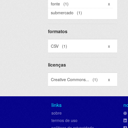
fonte
(1)
x
submercado
(1)
formatos
CSV
(1)
x
licenças
Creative Commons...
(1)
x
links
n
sobre
termos de uso
políticas de privacidade