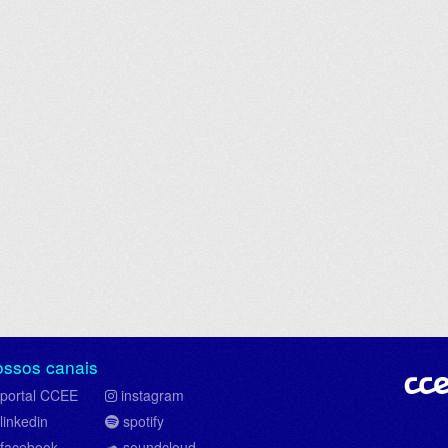
ossos canais
portal CCEE
instagram
linkedin
spotify
facebook
soundcloud