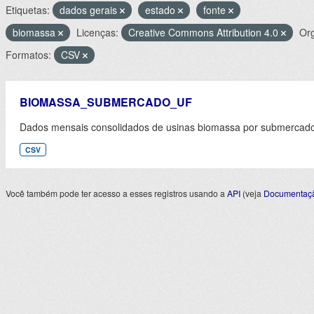
Etiquetas:
dados gerais
estado
fonte
biomassa
Licenças:
Creative Commons Attribution 4.0
Or
Formatos:
CSV
BIOMASSA_SUBMERCADO_UF
Dados mensais consolidados de usinas biomassa por submercado 
CSV
Você também pode ter acesso a esses registros usando a
API
(veja
Documentaçã