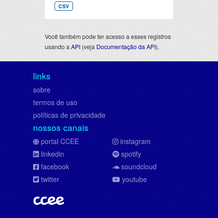
CSV
Você também pode ter acesso a esses registros
usando a
API
(veja
Documentação da API
).
links
sobre
termos de uso
políticas de privacidade
nossos canais
portal CCEE
instagram
linkedin
spotify
facebook
soundcloud
twitter
youtube