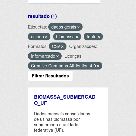
resultado (1)
Etiquetas:
dados gerais
estado
biomassa
fonte
Formatos:
CSV
Organizações:
Infomercado
Licenças:
Creative Commons Attribution 4.0
Filtrar Resultados
BIOMASSA_SUBMERCAD
O_UF
Dados mensais consolidados
de usinas biomassa por
submercado e unidade
federativa (UF).