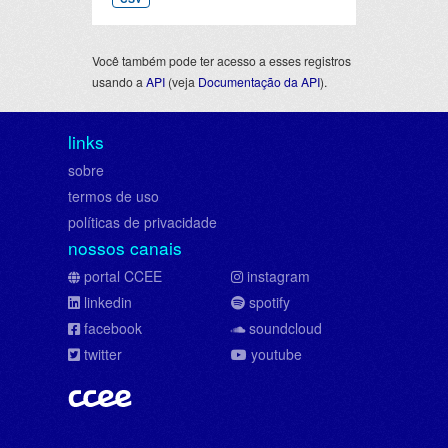
Você também pode ter acesso a esses registros
usando a
API
(veja
Documentação da API
).
links
sobre
termos de uso
políticas de privacidade
nossos canais
portal CCEE
instagram
linkedin
spotify
facebook
soundcloud
twitter
youtube