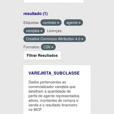
resultado (1)
Etiquetas:
contrato
agente
varejista
Licenças:
Creative Commons Attribution 4.0
Formatos:
CSV
Filtrar Resultados
VAREJISTA_SUBCLASSE
Dados pertencentes ao
comercializador varejista que
detalham a quantidade de
perfis de agente representados,
ativos, montantes de compra e
venda e o resultado financeiro
no MCP.