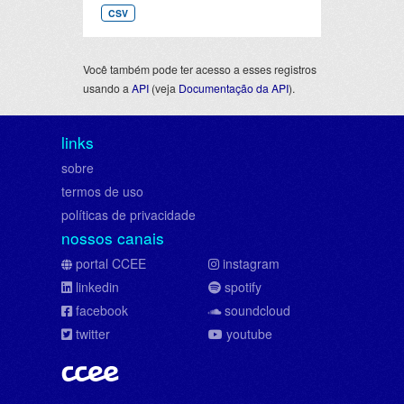
CSV
Você também pode ter acesso a esses registros
usando a
API
(veja
Documentação da API
).
links
sobre
termos de uso
políticas de privacidade
nossos canais
portal CCEE
instagram
linkedin
spotify
facebook
soundcloud
twitter
youtube