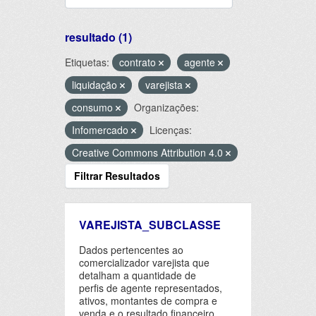
resultado (1)
Etiquetas:
contrato
agente
liquidação
varejista
consumo
Organizações:
Infomercado
Licenças:
Creative Commons Attribution 4.0
Filtrar Resultados
VAREJISTA_SUBCLASSE
Dados pertencentes ao
comercializador varejista que
detalham a quantidade de
perfis de agente representados,
ativos, montantes de compra e
venda e o resultado financeiro