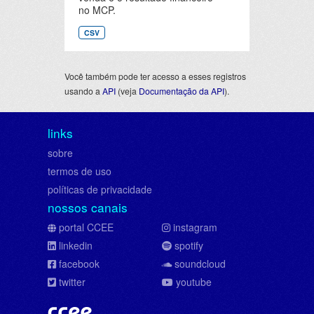
no MCP.
CSV
Você também pode ter acesso a esses registros
usando a
API
(veja
Documentação da API
).
links
sobre
termos de uso
políticas de privacidade
nossos canais
portal CCEE
instagram
linkedin
spotify
facebook
soundcloud
twitter
youtube