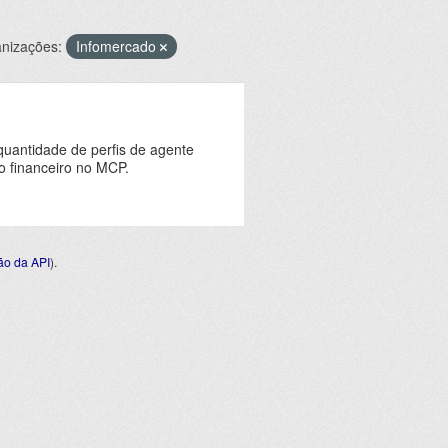
nizações:
Infomercado
quantidade de perfis de agente
o financeiro no MCP.
o da API
).