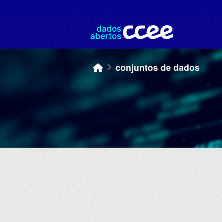
Skip to main content
conjuntos de dados