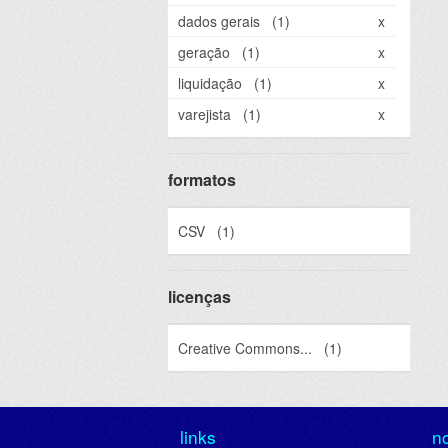
dados gerais
(1)
x
geração
(1)
x
liquidação
(1)
x
varejista
(1)
x
formatos
CSV
(1)
licenças
Creative Commons...
(1)
links
n