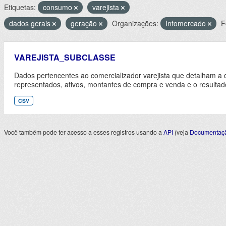
Etiquetas:
consumo
varejista
dados gerais
geração
Organizações:
Infomercado
F
VAREJISTA_SUBCLASSE
Dados pertencentes ao comercializador varejista que detalham a 
representados, ativos, montantes de compra e venda e o resultad
CSV
Você também pode ter acesso a esses registros usando a
API
(veja
Documentaçã