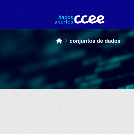
Skip to main content
conjuntos de dados