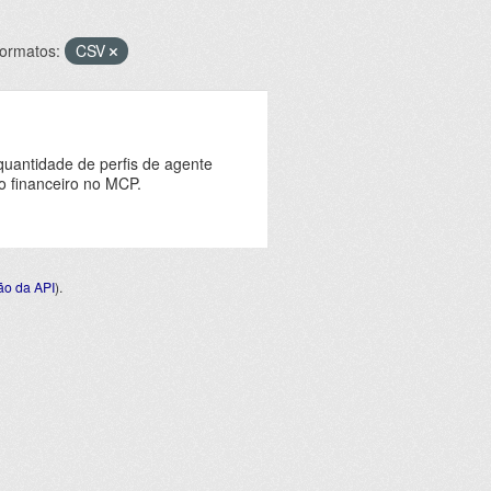
ormatos:
CSV
quantidade de perfis de agente
o financeiro no MCP.
o da API
).