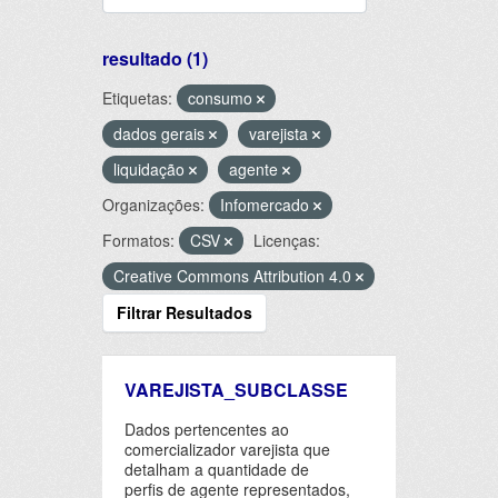
resultado (1)
Etiquetas:
consumo
dados gerais
varejista
liquidação
agente
Organizações:
Infomercado
Formatos:
CSV
Licenças:
Creative Commons Attribution 4.0
Filtrar Resultados
VAREJISTA_SUBCLASSE
Dados pertencentes ao
comercializador varejista que
detalham a quantidade de
perfis de agente representados,