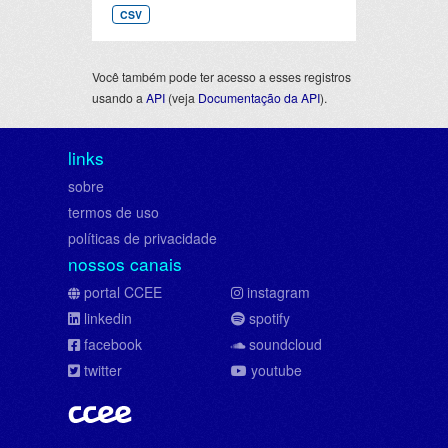
CSV
Você também pode ter acesso a esses registros
usando a
API
(veja
Documentação da API
).
links
sobre
termos de uso
políticas de privacidade
nossos canais
portal CCEE
instagram
linkedin
spotify
facebook
soundcloud
twitter
youtube