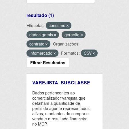
resultado (1)
Etiquetas:
consumo
dados gerais
geração
contrato
Organizações:
Infomercado
Formatos:
CSV
Filtrar Resultados
VAREJISTA_SUBCLASSE
Dados pertencentes ao
comercializador varejista que
detalham a quantidade de
perfis de agente representados,
ativos, montantes de compra e
venda e o resultado financeiro
no MCP.