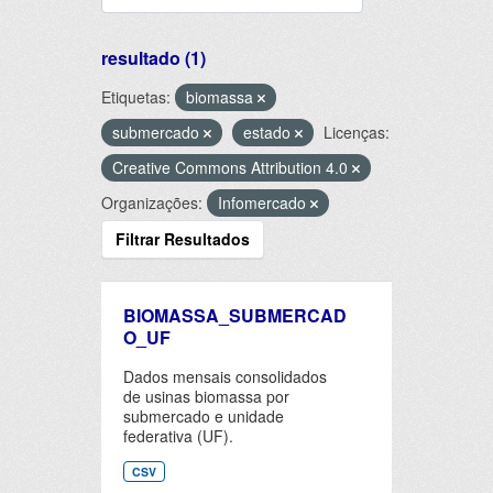
resultado (1)
Etiquetas:
biomassa
submercado
estado
Licenças:
Creative Commons Attribution 4.0
Organizações:
Infomercado
Filtrar Resultados
BIOMASSA_SUBMERCAD
O_UF
Dados mensais consolidados
de usinas biomassa por
submercado e unidade
federativa (UF).
CSV