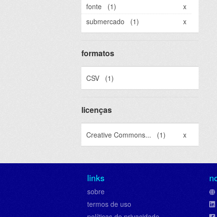
fonte
(1)
x
submercado
(1)
x
formatos
CSV
(1)
licenças
Creative Commons...
(1)
x
links
n
sobre
termos de uso
políticas de privacidade