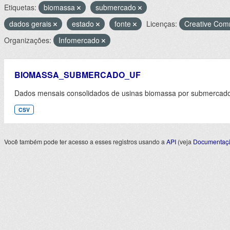
Etiquetas:
biomassa
submercado
dados gerais
estado
fonte
Licenças:
Creative Comm
Organizações:
Infomercado
BIOMASSA_SUBMERCADO_UF
Dados mensais consolidados de usinas biomassa por submercado 
CSV
Você também pode ter acesso a esses registros usando a
API
(veja
Documentaçã