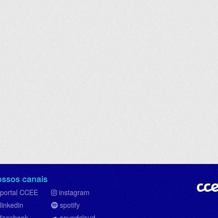
ossos canais
portal CCEE
instagram
linkedin
spotify
facebook
soundcloud