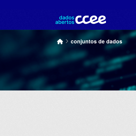
Skip to main content
conjuntos de dados