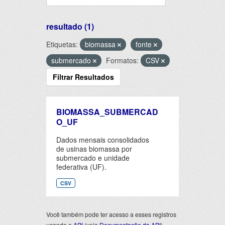
resultado (1)
Etiquetas:
biomassa
fonte
submercado
Formatos:
CSV
Filtrar Resultados
BIOMASSA_SUBMERCAD
O_UF
Dados mensais consolidados
de usinas biomassa por
submercado e unidade
federativa (UF).
CSV
Você também pode ter acesso a esses registros
usando a
API
(veja
Documentação da API
).