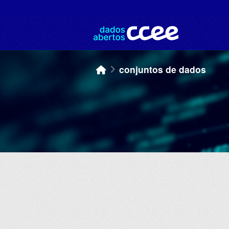
Skip to main content
conjuntos de dados