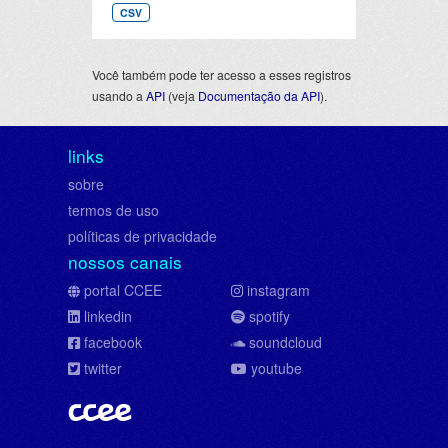
CSV
Você também pode ter acesso a esses registros
usando a
API
(veja
Documentação da API
).
links
sobre
termos de uso
políticas de privacidade
nossos canais
portal CCEE
instagram
linkedin
spotify
facebook
soundcloud
twitter
youtube