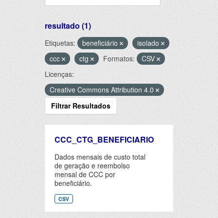
resultado (1)
Etiquetas:
beneficiário
isolado
ccc
ctg
Formatos:
CSV
Licenças:
Creative Commons Attribution 4.0
Filtrar Resultados
CCC_CTG_BENEFICIARIO
Dados mensais de custo total
de geração e reembolso
mensal de CCC por
beneficiário.
CSV