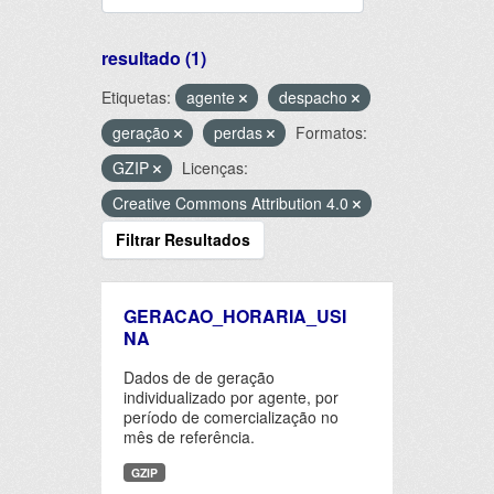
resultado (1)
Etiquetas:
agente
despacho
geração
perdas
Formatos:
GZIP
Licenças:
Creative Commons Attribution 4.0
Filtrar Resultados
GERACAO_HORARIA_USI
NA
Dados de de geração
individualizado por agente, por
período de comercialização no
mês de referência.
GZIP