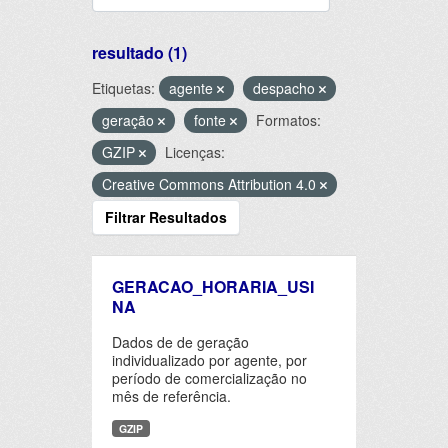
resultado (1)
Etiquetas:
agente
despacho
geração
fonte
Formatos:
GZIP
Licenças:
Creative Commons Attribution 4.0
Filtrar Resultados
GERACAO_HORARIA_USI
NA
Dados de de geração
individualizado por agente, por
período de comercialização no
mês de referência.
GZIP