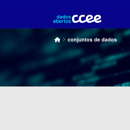
Skip to main content
conjuntos de dados