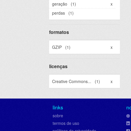
geração
(1)
x
perdas
(1)
formatos
GZIP
(1)
x
licenças
Creative Commons...
(1)
x
links
n
sobre
termos de uso
políticas de privacidade