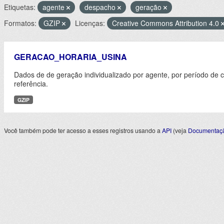
Etiquetas:
agente
despacho
geração
Formatos:
GZIP
Licenças:
Creative Commons Attribution 4.0
GERACAO_HORARIA_USINA
Dados de de geração individualizado por agente, por período de 
referência.
GZIP
Você também pode ter acesso a esses registros usando a
API
(veja
Documentaçã