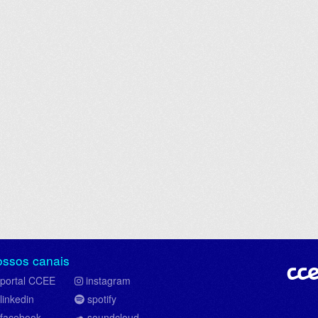
ossos canais
portal CCEE
instagram
linkedin
spotify
facebook
soundcloud