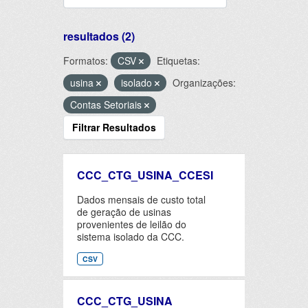
resultados (2)
Formatos:
CSV
Etiquetas:
usina
isolado
Organizações:
Contas Setoriais
Filtrar Resultados
CCC_CTG_USINA_CCESI
Dados mensais de custo total
de geração de usinas
provenientes de leilão do
sistema isolado da CCC.
CSV
CCC_CTG_USINA