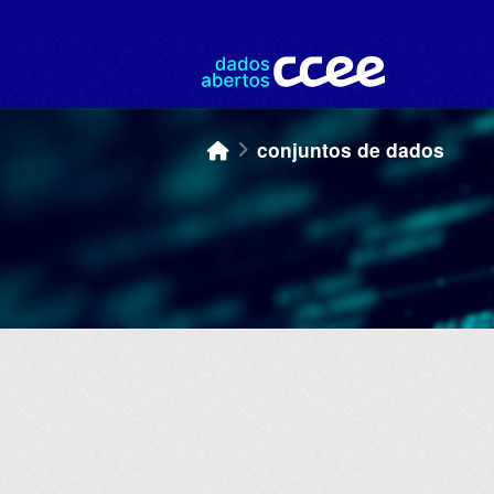
Skip to main content
conjuntos de dados