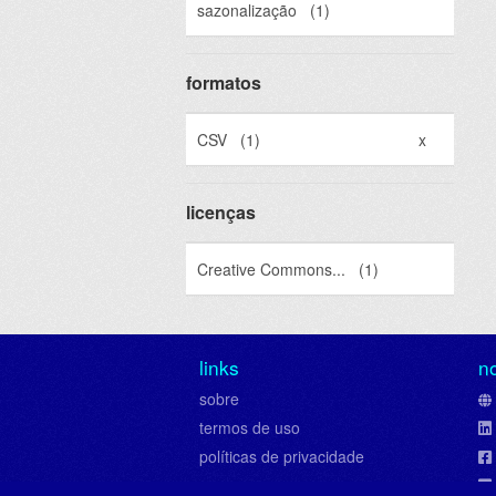
sazonalização
(1)
formatos
CSV
(1)
x
licenças
Creative Commons...
(1)
links
n
sobre
termos de uso
políticas de privacidade