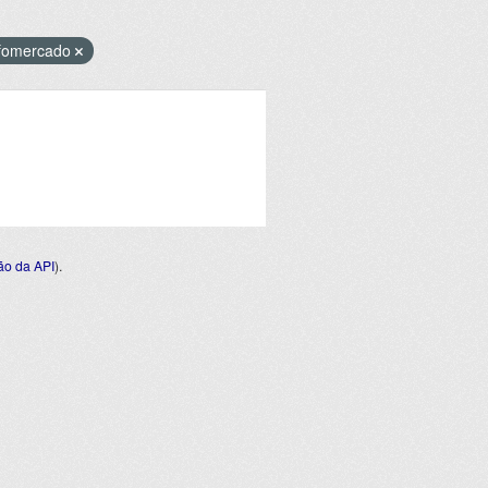
nfomercado
o da API
).