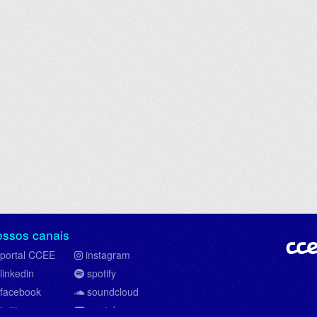
ossos canais
portal CCEE
instagram
linkedin
spotify
facebook
soundcloud
twitter
youtube