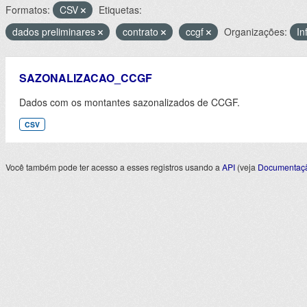
Formatos:
CSV
Etiquetas:
dados preliminares
contrato
ccgf
Organizações:
I
SAZONALIZACAO_CCGF
Dados com os montantes sazonalizados de CCGF.
CSV
Você também pode ter acesso a esses registros usando a
API
(veja
Documentaçã