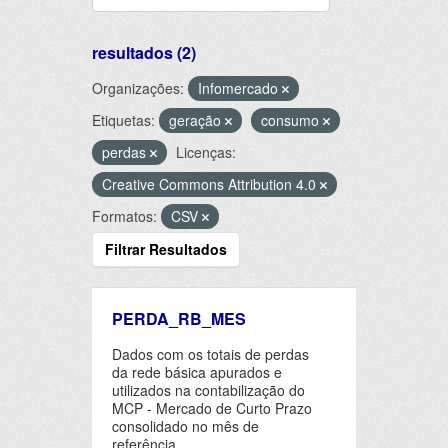
resultados (2)
Organizações:
Infomercado
Etiquetas:
geração
consumo
perdas
Licenças:
Creative Commons Attribution 4.0
Formatos:
CSV
Filtrar Resultados
PERDA_RB_MES
Dados com os totais de perdas
da rede básica apurados e
utilizados na contabilização do
MCP - Mercado de Curto Prazo
consolidado no mês de
referência.