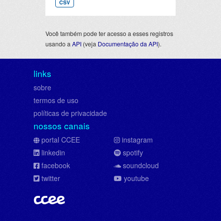
CSV
Você também pode ter acesso a esses registros
usando a
API
(veja
Documentação da API
).
links
sobre
termos de uso
políticas de privacidade
nossos canais
portal CCEE
instagram
linkedin
spotify
facebook
soundcloud
twitter
youtube