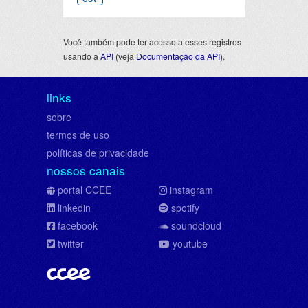
Você também pode ter acesso a esses registros
usando a
API
(veja
Documentação da API
).
links
sobre
termos de uso
políticas de privacidade
nossos canais
portal CCEE
instagram
linkedin
spotify
facebook
soundcloud
twitter
youtube