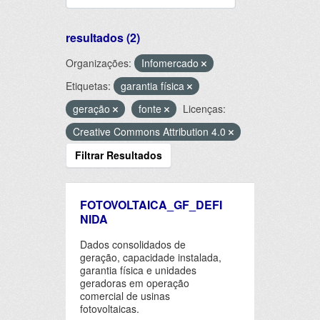
resultados (2)
Organizações:
Infomercado
Etiquetas:
garantia física
geração
fonte
Licenças:
Creative Commons Attribution 4.0
Filtrar Resultados
FOTOVOLTAICA_GF_DEFI
NIDA
Dados consolidados de
geração, capacidade instalada,
garantia física e unidades
geradoras em operação
comercial de usinas
fotovoltaicas.