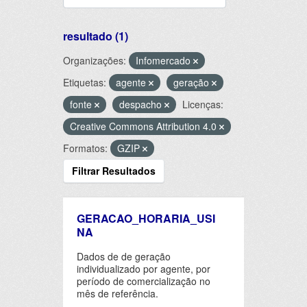
resultado (1)
Organizações:
Infomercado
Etiquetas:
agente
geração
fonte
despacho
Licenças:
Creative Commons Attribution 4.0
Formatos:
GZIP
Filtrar Resultados
GERACAO_HORARIA_USI
NA
Dados de de geração
individualizado por agente, por
período de comercialização no
mês de referência.