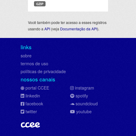
GZIP
Você também pode ter acesso a esses registros
usando a
API
(veja
Documentação da API
).
links
sobre
termos de uso
políticas de privacidade
nossos canais
portal CCEE
instagram
linkedin
spotify
facebook
soundcloud
twitter
youtube