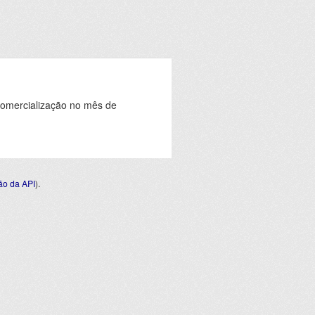
comercialização no mês de
o da API
).