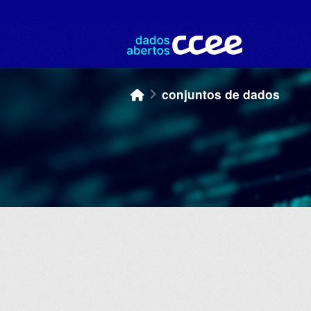
Skip to main content
conjuntos de dados