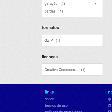
geração
(1)
x
perdas
(1)
formatos
GZIP
(1)
licenças
Creative Commons...
(1)
links
n
sobre
termos de uso
políticas de privacidade