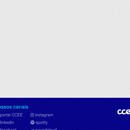
ossos canais
portal CCEE
instagram
linkedin
spotify
facebook
soundcloud