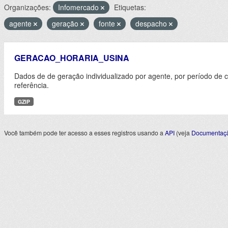
Organizações:
Infomercado
Etiquetas:
agente
geração
fonte
despacho
GERACAO_HORARIA_USINA
Dados de de geração individualizado por agente, por período de 
referência.
GZIP
Você também pode ter acesso a esses registros usando a
API
(veja
Documentaçã