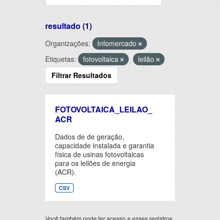
resultado (1)
Organizações:
Infomercado
Etiquetas:
fotovoltaica
leilão
Filtrar Resultados
FOTOVOLTAICA_LEILAO_
ACR
Dados de de geração,
capacidade instalada e garantia
física de usinas fotovoltaicas
para os leilões de energia
(ACR).
CSV
Você também pode ter acesso a esses registros