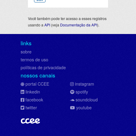
Você também pode ter acesso a esses registros
usando a
API
(veja
Documentação da API
).
links
sobre
termos de uso
políticas de privacidade
nossos canais
portal CCEE
instagram
linkedin
spotify
facebook
soundcloud
twitter
youtube