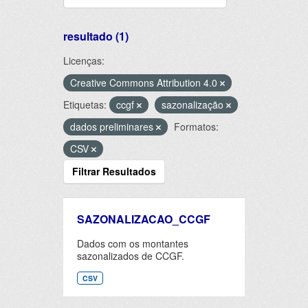
resultado (1)
Licenças:
Creative Commons Attribution 4.0
Etiquetas:
ccgf
sazonalização
dados preliminares
Formatos:
CSV
Filtrar Resultados
SAZONALIZACAO_CCGF
Dados com os montantes
sazonalizados de CCGF.
CSV