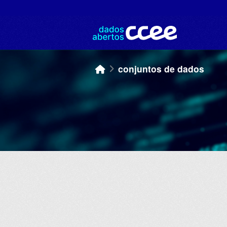
Skip to main content
conjuntos de dados