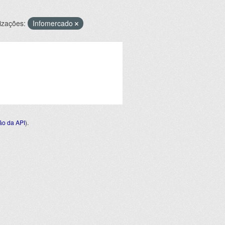
izações:
Infomercado
o da API
).