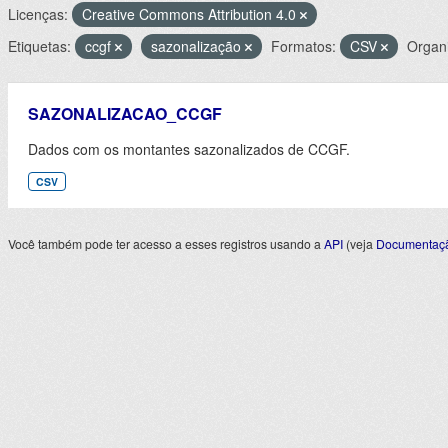
Licenças:
Creative Commons Attribution 4.0
Etiquetas:
ccgf
sazonalização
Formatos:
CSV
Organ
SAZONALIZACAO_CCGF
Dados com os montantes sazonalizados de CCGF.
CSV
Você também pode ter acesso a esses registros usando a
API
(veja
Documentaçã