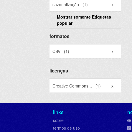
sazonalização
(1)
x
Mostrar somente Etiquetas
popular
formatos
CSV
(1)
x
licenças
Creative Commons...
(1)
x
links
n
sobre
termos de uso