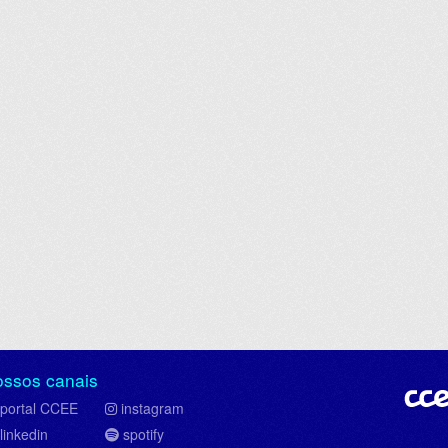
ossos canais
portal CCEE
instagram
linkedin
spotify