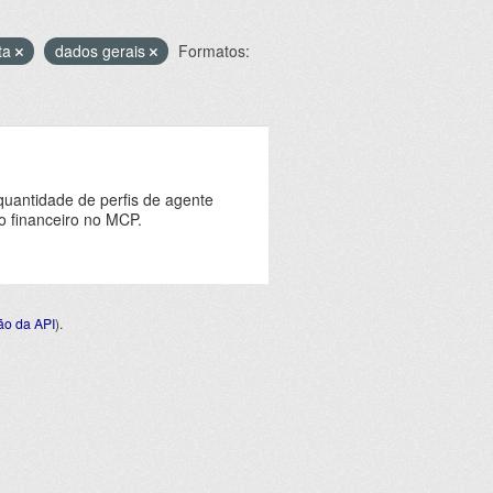
sta
dados gerais
Formatos:
quantidade de perfis de agente
o financeiro no MCP.
o da API
).