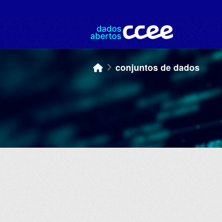
Skip to main content
conjuntos de dados