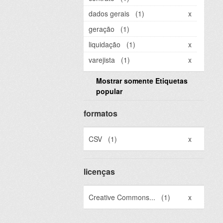
dados gerais
(1)
x
geração
(1)
liquidação
(1)
x
varejista
(1)
x
Mostrar somente Etiquetas
popular
formatos
CSV
(1)
x
licenças
Creative Commons...
(1)
x