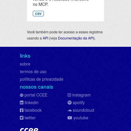
no MCP.
CSV
Você também pode ter acesso a esses registros
usando a
API
(veja
Documentação da API
).
links
sobre
termos de uso
políticas de privacidade
nossos canais
portal CCEE
instagram
linkedin
spotify
facebook
soundcloud
twitter
youtube