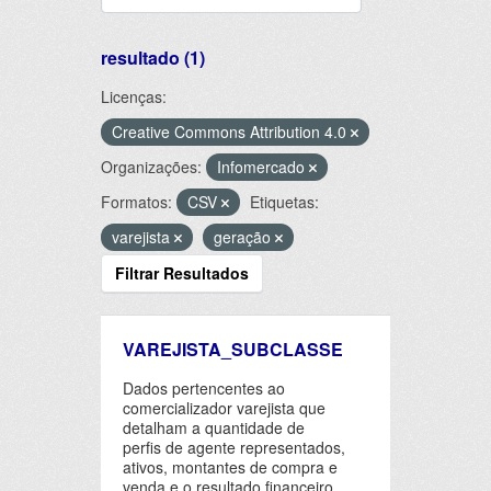
resultado (1)
Licenças:
Creative Commons Attribution 4.0
Organizações:
Infomercado
Formatos:
CSV
Etiquetas:
varejista
geração
Filtrar Resultados
VAREJISTA_SUBCLASSE
Dados pertencentes ao
comercializador varejista que
detalham a quantidade de
perfis de agente representados,
ativos, montantes de compra e
venda e o resultado financeiro