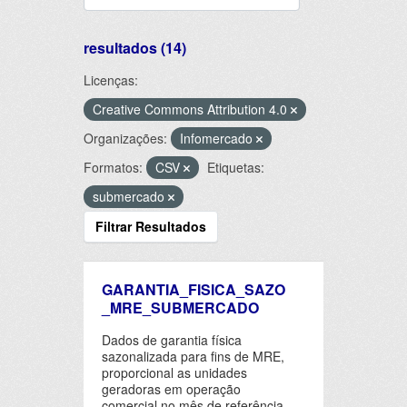
resultados (14)
Licenças:
Creative Commons Attribution 4.0
Organizações:
Infomercado
Formatos:
CSV
Etiquetas:
submercado
Filtrar Resultados
GARANTIA_FISICA_SAZO
_MRE_SUBMERCADO
Dados de garantia física
sazonalizada para fins de MRE,
proporcional as unidades
geradoras em operação
comercial no mês de referência