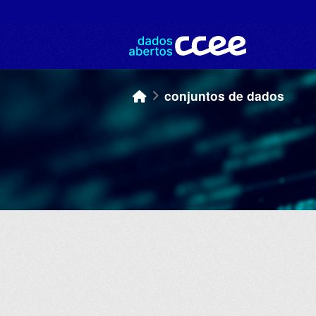
Skip to main content
conjuntos de dados