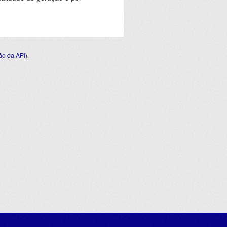
o da API
).