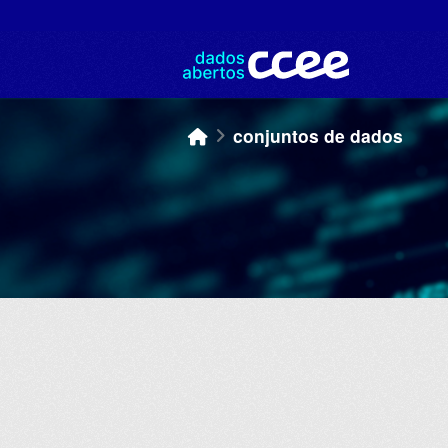
Skip to main content
conjuntos de dados