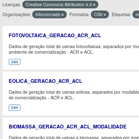
Licenças:
Creative Commons Attribution 4.0
Organizações:
Infomercado
Formatos:
CSV
Etiquetas:
m
FOTOVOLTAICA_GERACAO_ACR_ACL
Dados de geração total de usinas fotovoltaicas, separados por m
ambiente de comercialização - ACR e ACL.
CSV
EOLICA_GERACAO_ACR_ACL
Dados de geração total de usinas eólicas, separados por modali
de comercialização - ACR e ACL.
CSV
BIOMASSA_GERACAO_ACR_ACL_MODALIDADE
Dados de geração total de usinas a biomassa, separados por mod