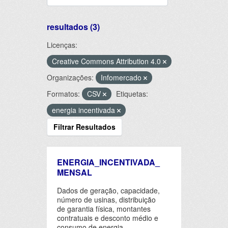
resultados (3)
Licenças:
Creative Commons Attribution 4.0
Organizações:
Infomercado
Formatos:
CSV
Etiquetas:
energia incentivada
Filtrar Resultados
ENERGIA_INCENTIVADA_
MENSAL
Dados de geração, capacidade,
número de usinas, distribuição
de garantia física, montantes
contratuais e desconto médio e
consumo de energia