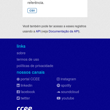
referência.
CSV
Você também pode ter acesso a esses registros
usando a
API
(veja
Documentação da API
).
links
sobre
termos de uso
políticas de privacidade
nossos canais
portal CCEE
instagram
linkedin
spotify
facebook
soundcloud
twitter
youtube