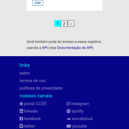
CSV
1
2
»
Você também pode ter acesso a esses registros
usando a
API
(veja
Documentação da API
).
links
sobre
termos de uso
políticas de privacidade
nossos canais
portal CCEE
instagram
linkedin
spotify
facebook
soundcloud
twitter
youtube