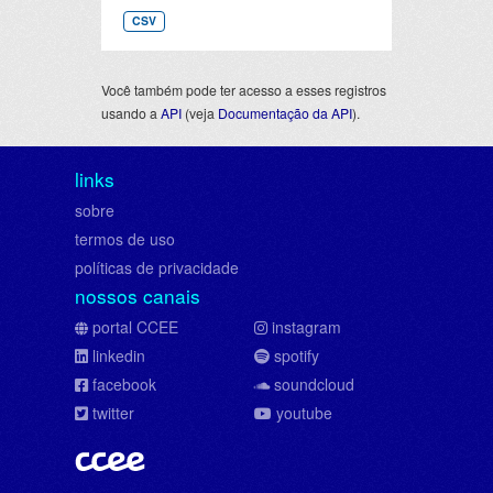
CSV
Você também pode ter acesso a esses registros
usando a
API
(veja
Documentação da API
).
links
sobre
termos de uso
políticas de privacidade
nossos canais
portal CCEE
instagram
linkedin
spotify
facebook
soundcloud
twitter
youtube