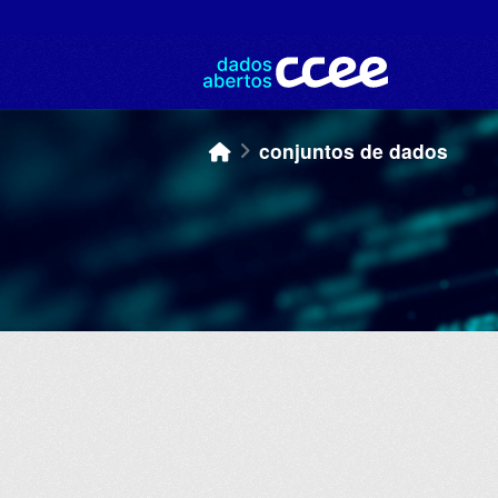
Skip to main content
conjuntos de dados