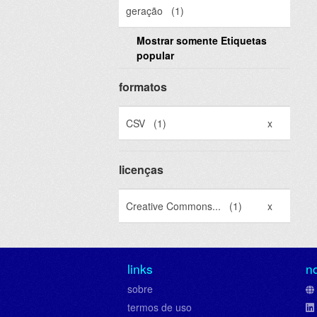
geração
(1)
Mostrar somente Etiquetas
popular
formatos
CSV
(1)
x
licenças
Creative Commons...
(1)
x
links
n
sobre
termos de uso