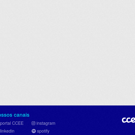
ossos canais
portal CCEE
instagram
linkedin
spotify