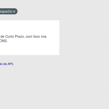
espacho
 de Curto Prazo, com foco nos
 ONS.
o da API
).