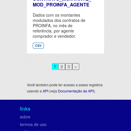
MOD_PROINFA_AGENTE
Dados com os montantes
modulados dos contratos de
PROINFA, no mês de
referência, por agente
comprador e vendedor.
CSV
1
2
3
»
Você também pode ter acesso a esses registros
usando a
API
(veja
Documentação da API
).
links
sobre
termos de uso