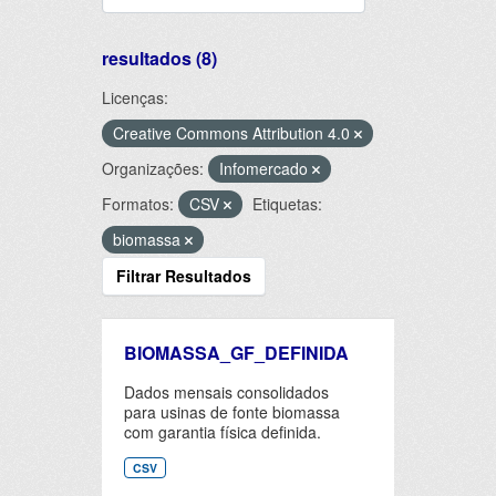
resultados (8)
Licenças:
Creative Commons Attribution 4.0
Organizações:
Infomercado
Formatos:
CSV
Etiquetas:
biomassa
Filtrar Resultados
BIOMASSA_GF_DEFINIDA
Dados mensais consolidados
para usinas de fonte biomassa
com garantia física definida.
CSV