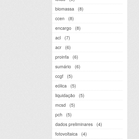
biomassa
(8)
ccen
(8)
encargo
(8)
acl
(7)
acr
(6)
proinfa
(6)
sumário
(6)
ccgf
(5)
eólica
(5)
liquidação
(5)
mcsd
(5)
pch
(5)
dados preliminares
(4)
fotovoltaica
(4)