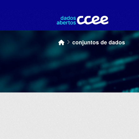
Skip to main content
conjuntos de dados