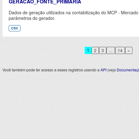
GERACAO_FONTE_PRIMARIA
Dados de geração utilizados na contabilização do MCP - Mercado
parâmetros do gerador.
CSV
1
2
3
...
14
»
Você também pode ter acesso a esses registros usando a
API
(veja
Documentaçã