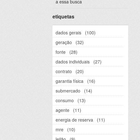
a essa busca
etiquetas
dados gerais
(100)
geração
(32)
fonte
(28)
dados individuais
(27)
contrato
(20)
garantia física
(16)
submercado
(14)
consumo
(13)
agente
(11)
energia de reserva
(11)
mre
(10)
leilão
(9)