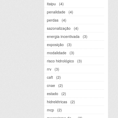
itaipu
(4)
penalidade
(4)
perdas
(4)
sazonalização
(4)
energia incentivada
(3)
exposição
(3)
modalidade
(3)
risco hidrológico
(3)
rrv
(3)
caft
(2)
cnae
(2)
estado
(2)
hidrelétricas
(2)
mcp
(2)