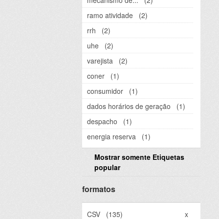
mecanismo de...
(2)
ramo atividade
(2)
rrh
(2)
uhe
(2)
varejista
(2)
coner
(1)
consumidor
(1)
dados horários de geração
(1)
despacho
(1)
energia reserva
(1)
Mostrar somente Etiquetas
popular
formatos
CSV
(135)
x