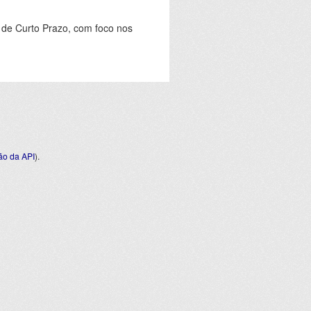
 de Curto Prazo, com foco nos
o da API
).