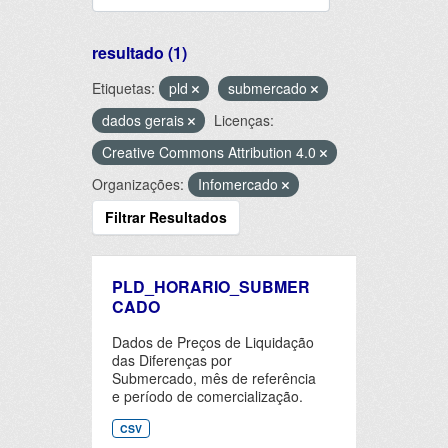
resultado (1)
Etiquetas:
pld
submercado
dados gerais
Licenças:
Creative Commons Attribution 4.0
Organizações:
Infomercado
Filtrar Resultados
PLD_HORARIO_SUBMER
CADO
Dados de Preços de Liquidação
das Diferenças por
Submercado, mês de referência
e período de comercialização.
CSV