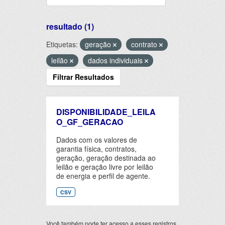
resultado (1)
Etiquetas:
geração
contrato
leilão
dados individuais
Filtrar Resultados
DISPONIBILIDADE_LEILA
O_GF_GERACAO
Dados com os valores de
garantia física, contratos,
geração, geração destinada ao
leilão e geração livre por leilão
de energia e perfil de agente.
CSV
Você também pode ter acesso a esses registros