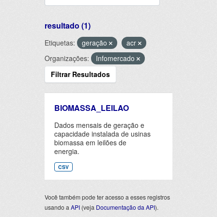
resultado (1)
Etiquetas:
geração
acr
Organizações:
Infomercado
Filtrar Resultados
BIOMASSA_LEILAO
Dados mensais de geração e
capacidade instalada de usinas
biomassa em leilões de
energia.
CSV
Você também pode ter acesso a esses registros
usando a
API
(veja
Documentação da API
).