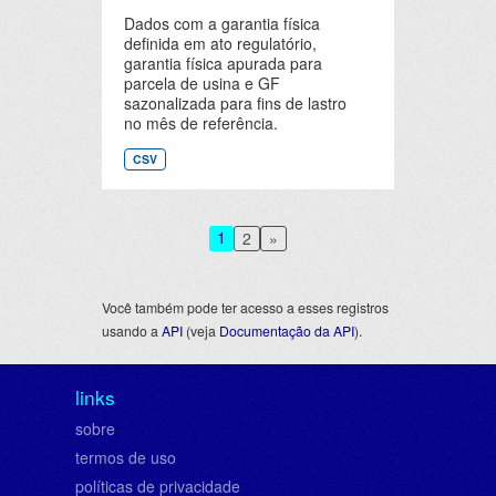
Dados com a garantia física
definida em ato regulatório,
garantia física apurada para
parcela de usina e GF
sazonalizada para fins de lastro
no mês de referência.
CSV
1
2
»
Você também pode ter acesso a esses registros
usando a
API
(veja
Documentação da API
).
links
sobre
termos de uso
políticas de privacidade